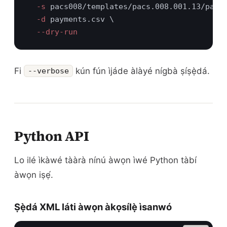
  -s
  -d
Fi
kún fún ìjáde àlàyé nígbà ṣíṣẹ̀dá.
--verbose
Python API
Lo ilé ìkàwé tààrà nínú àwọn ìwé Python tàbí
àwọn iṣẹ́.
Ṣẹ̀dá XML láti àwọn àkọsílẹ̀ ìsanwó