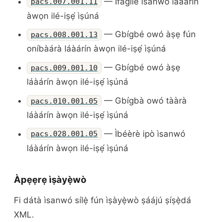
— Ìfàgílé ìsanwó láàárín
pacs.007.001.11
àwọn ilé-iṣẹ́ ìṣúná
— Gbígbé owó àṣẹ fún
pacs.008.001.13
oníbàárà láàárín àwọn ilé-iṣẹ́ ìṣúná
— Gbígbé owó àṣẹ
pacs.009.001.10
láàárín àwọn ilé-iṣẹ́ ìṣúná
— Gbígbà owó tààrà
pacs.010.001.05
láàárín àwọn ilé-iṣẹ́ ìṣúná
— Ìbéèrè ipò ìsanwó
pacs.028.001.05
láàárín àwọn ilé-iṣẹ́ ìṣúná
Àpẹẹrẹ ìṣàyẹ̀wò
Fi dátà ìsanwó sílẹ̀ fún ìṣàyẹ̀wò ṣáájú ṣíṣẹ̀dá
XML.