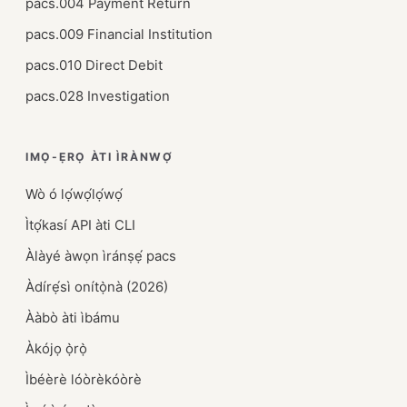
pacs.004 Payment Return
pacs.009 Financial Institution
pacs.010 Direct Debit
pacs.028 Investigation
IMỌ-ẸRỌ ÀTI ÌRÀNWỌ́
Wò ó lọ́wọ́lọ́wọ́
Ìtọ́kasí API àti CLI
Àlàyé àwọn ìránṣẹ́ pacs
Àdírẹ́sì onítọ̀nà (2026)
Ààbò àti ìbámu
Àkójọ ọ̀rọ̀
Ìbéèrè lóòrèkóòrè