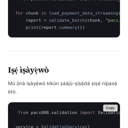
for 
chunk 
in 
load_payment_data_streaming
("
l
    report = 
validate_batch
(chunk, "
pacs.00
print
(report.
summary
Iṣẹ́ ìṣàyẹ̀wò
Mú ọ̀nà ìṣàyẹ̀wò kíkún ṣáájú-ṣíṣẹ̀dá ṣiṣẹ́ nípasẹ̀
ètò.
Copy
from 
pacs008.validation 
import 
service = 
ValidationService