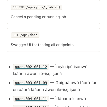
DELETE /api/jobs/{job_id}
Cancel a pending or running job
GET /api/docs
Swagger UI for testing all endpoints
— Ìròyìn ipò ìsanwó
pacs.002.001.12
láàárín àwọn ilé-iṣẹ́ ìṣúná
— Gbígbà owó tààrà fún
pacs.003.001.09
oníbàárà láàárín àwọn ilé-iṣẹ́ ìṣúná
— Ìdápadà ìsanwó
pacs.004.001.11