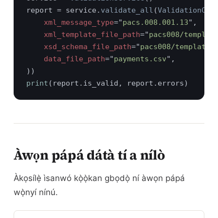
report = service.
validate_all
(
ValidationCon
xml_message_type
="
pacs.008.001.13
xml_template_file_path
="
pacs008/templat
xsd_schema_file_path
="
pacs008/templates
data_file_path
="
payments.csv
print
Àwọn pápá dátà tí a nílò
Àkọsílẹ̀ ìsanwó kọ̀ọ̀kan gbọdọ̀ ní àwọn pápá
wọ̀nyí nínú.