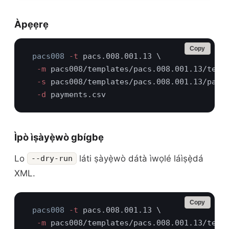
Àpẹẹrẹ
Copy
pacs008
 -t
  -m
  -s
  -d
Ìpò ìṣàyẹ̀wò gbígbẹ
Lo
láti ṣàyẹ̀wò dátà ìwọlé láìṣẹ̀dá
--dry-run
XML.
Copy
pacs008
 -t
  -m