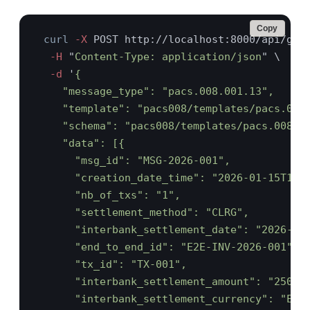
Copy
curl
 -X
  -H 
"
Content-Type: application/json
  -d 
'