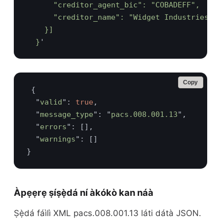
  }
Copy
  "
valid
": 
true
  "
message_type
": "
pacs.008.001.13
  "
errors
  "
warnings
Àpẹẹrẹ ṣíṣẹ̀dá ní àkókò kan náà
Ṣẹ̀dá fáìlì XML pacs.008.001.13 láti dátà JSON.