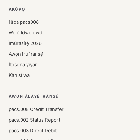
ÀKÓPỌ̀
Nípa pacs008
Wò ó lọ́wọ́lọ́wọ́
Ìmúrasílẹ̀ 2026
Àwọn irú ìránṣẹ́
Ìtọ́sọ́nà yíyàn
Kàn sí wa
ÀWỌN ÀLÀYÉ ÌRÁNṢẸ́
pacs.008 Credit Transfer
pacs.002 Status Report
pacs.003 Direct Debit