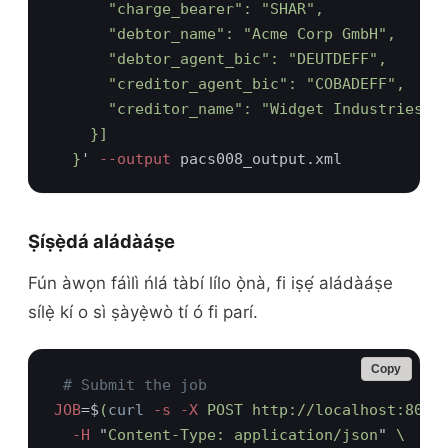
  }
'
 --output
Ṣíṣẹ̀dá aládàáṣe
Fún àwọn fáìlì ńlá tàbí lílo ọ̀nà, fi iṣẹ́ aládàáṣe
sílẹ̀ kí o sì ṣàyẹ̀wò tí ó fi parí.
Copy
JOB
=$
(
curl
 -s -X
  -H 
"
Content-Type: application/json
" 