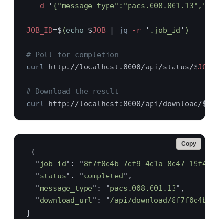
  -d 
'
{"message_type":"pacs.008.001.13","da
JOB_ID
=$
(
echo 
$
JOB 
| 
jq
 -r 
'
.job_id
'
curl
 http://localhost:8000/api/status/$
curl
 http://localhost:8000/api/download/$
JO
Copy
  "
job_id
": "
8f7f0d4b-7df9-4d1a-8d47-19f4f2
  "
status
": "
completed
  "
message_type
": "
pacs.008.001.13
  "
download_url
": "
/api/download/8f7f0d4b-7