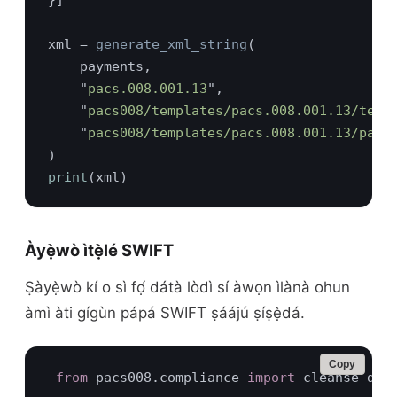
xml = 
generate_xml_string
    "
pacs.008.001.13
    "
pacs008/templates/pacs.008.001.13/temp
    "
pacs008/templates/pacs.008.001.13/pacs
print
Àyẹ̀wò ìtẹ̀lé SWIFT
Ṣàyẹ̀wò kí o sì fọ́ dátà lòdì sí àwọn ìlànà ohun
àmì àti gígùn pápá SWIFT ṣáájú ṣíṣẹ̀dá.
Copy
from 
pacs008.compliance 
import 