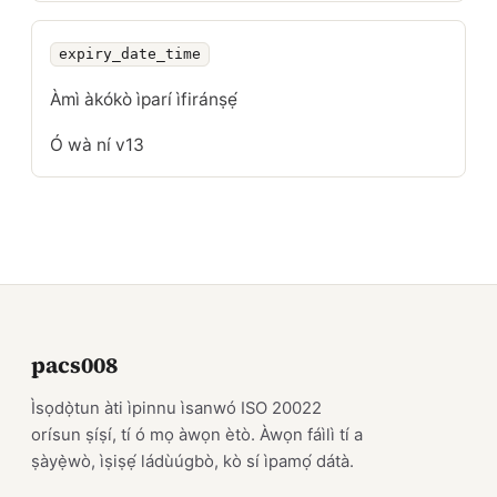
expiry_date_time
Àmì àkókò ìparí ìfiránṣẹ́
Ó wà ní v13
pacs008
Ìsọdọ̀tun àti ìpinnu ìsanwó ISO 20022
orísun ṣíṣí, tí ó mọ àwọn ètò. Àwọn fáìlì tí a
ṣàyẹ̀wò, ìṣiṣẹ́ ládùúgbò, kò sí ìpamọ́ dátà.