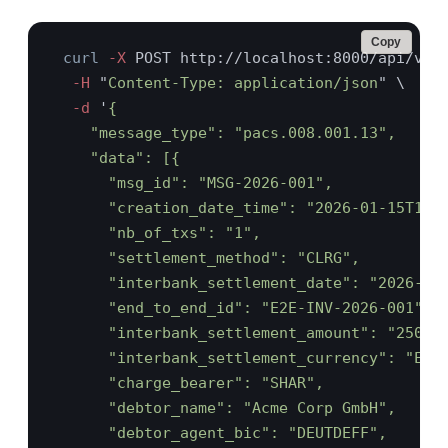
Copy
curl
 -X
  -H 
"
Content-Type: application/json
  -d 
'