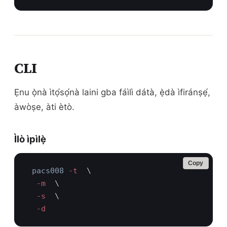
CLI
Ẹnu ọ̀nà ìtọ́sọ́nà laini gba fáìlì dátà, ẹ̀dà ìfiránṣẹ́,
àwòṣe, àti ètò.
Ìlò ìpìlẹ̀
Copy
pacs008
 -t 
  -m 
  -s 
  -d 