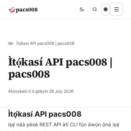
pacs008
☰
🌐
Ilé
Ìtọ́kasí API pacs008 | pacs008
Ìtọ́kasí API pacs008 |
pacs008
Àtúnyẹ̀wò tí ó gbẹ̀yìn
28 July 2026
Ìtọ́kasí API pacs008
Iṣẹ́ náà pèsè REST API àti CLI fún àwọn ọ̀nà iṣẹ́