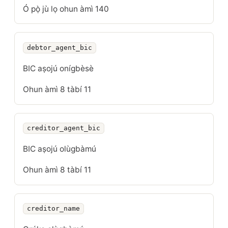
Ó pọ̀ jù lọ ohun àmì 140
debtor_agent_bic
BIC aṣojú onígbèsè
Ohun àmì 8 tàbí 11
creditor_agent_bic
BIC aṣojú olùgbàmú
Ohun àmì 8 tàbí 11
creditor_name