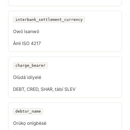
interbank_settlement_currency
Owó ìsanwó
Àmì ISO 4217
charge_bearer
Olùdá ìdíyelé
DEBT, CRED, SHAR, tàbí SLEV
debtor_name
Orúkọ onígbèsè