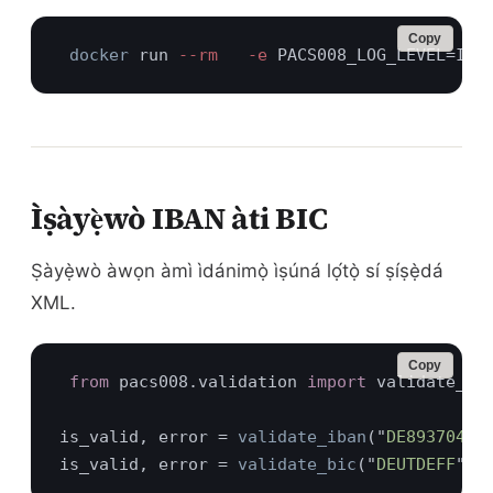
Copy
docker
 run
 --rm   -e
 PACS008_LOG_LEVEL=INF
Ìṣàyẹ̀wò IBAN àti BIC
Ṣàyẹ̀wò àwọn àmì ìdánimọ̀ ìṣúná lọ́tọ̀ sí ṣíṣẹ̀dá
XML.
Copy
from 
pacs008.validation 
import 
is_valid, error = 
validate_iban
("
DE89370400
is_valid, error = 
validate_bic
("
DEUTDEFF
", 