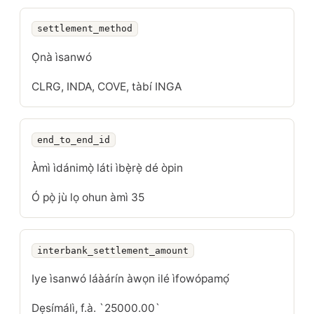
settlement_method
Ọ̀nà ìsanwó
CLRG, INDA, COVE, tàbí INGA
end_to_end_id
Àmì ìdánimọ̀ láti ìbẹ̀rẹ̀ dé òpin
Ó pọ̀ jù lọ ohun àmì 35
interbank_settlement_amount
Iye ìsanwó láàárín àwọn ilé ìfowópamọ́
Dẹsímálì, f.à. `25000.00`