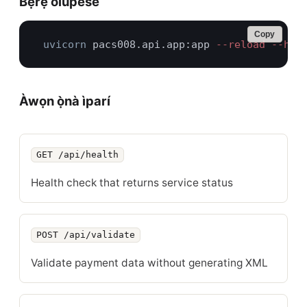
Bẹ̀rẹ̀ olùpèsè
Copy
uvicorn
 pacs008.api.app:app
 --reload --hos
Àwọn ọ̀nà ìparí
GET /api/health
ENDPOINT
ÀLÀYÉ
Health check that returns service status
POST /api/validate
Validate payment data without generating XML