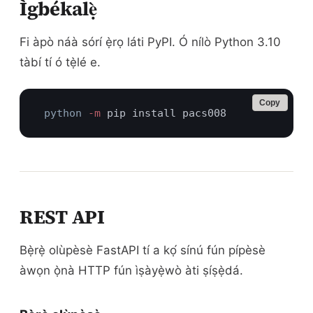
Ìgbékalẹ̀
Fi àpò náà sórí ẹ̀rọ láti PyPI. Ó nílò Python 3.10
tàbí tí ó tẹ̀lé e.
Copy
python
 -m
REST API
Bẹ̀rẹ̀ olùpèsè FastAPI tí a kọ́ sínú fún pípèsè
àwọn ọ̀nà HTTP fún ìṣàyẹ̀wò àti ṣíṣẹ̀dá.