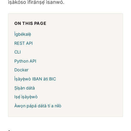
ìṣàkóso ìfiránṣẹ́ ìsanwó.
ON THIS PAGE
Ìgbékalẹ̀
REST API
CLI
Python API
Docker
Ìṣàyẹ̀wò IBAN àti BIC
Ṣíṣàn dátà
Iṣẹ́ ìṣàyẹ̀wò
Àwọn pápá dátà tí a nílò