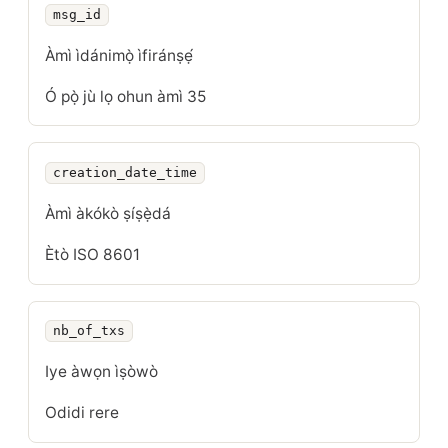
msg_id
PÁPÁ
ÀLÀYÉ
ÌDÍWỌ́N
Àmì ìdánimọ̀ ìfiránṣẹ́
Ó pọ̀ jù lọ ohun àmì 35
creation_date_time
Àmì àkókò ṣíṣẹ̀dá
Ètò ISO 8601
nb_of_txs
Iye àwọn ìṣòwò
Odidi rere