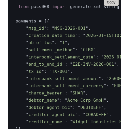
Copy
from 
pacs008 
import 
    "
msg_id
": "
MSG-2026-001
    "
creation_date_time
": "
2026-01-15T10:30
    "
nb_of_txs
": "
1
    "
settlement_method
": "
CLRG
    "
interbank_settlement_date
": "
2026-01-1
    "
end_to_end_id
": "
E2E-INV-2026-001
    "
tx_id
": "
TX-001
    "
interbank_settlement_amount
": "
25000.0
    "
interbank_settlement_currency
": "
EUR
    "
charge_bearer
": "
SHAR
    "
debtor_name
": "
Acme Corp GmbH
    "
debtor_agent_bic
": "
DEUTDEFF
    "
creditor_agent_bic
": "
COBADEFF
    "
creditor_name
": "
Widget Industries SA