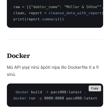
raw = [{"
debtor_name
": "
Müller & Söhne™
", "
clean, report = 
cleanse_data_with_report
print
(report.
summary
Docker
Mú API ṣiṣẹ́ nínú àpótí nípa lílo Dockerfile tí a fi
sínú.
Copy
docker
 build
 -t
docker
 run
 -p