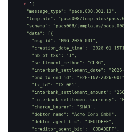
  -d 
'