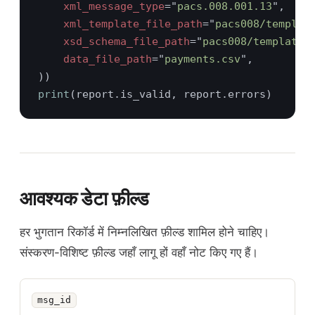
xml_message_type
="
pacs.008.001.13
xml_template_file_path
="
pacs008/templat
xsd_schema_file_path
="
pacs008/templates
data_file_path
="
payments.csv
print
आवश्यक डेटा फ़ील्ड
हर भुगतान रिकॉर्ड में निम्नलिखित फ़ील्ड शामिल होने चाहिए।
संस्करण-विशिष्ट फ़ील्ड जहाँ लागू हों वहाँ नोट किए गए हैं।
msg_id
फ़ील्ड
विवरण
बाधा