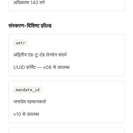
अधिकतम 140 वर्ण
संस्करण-विशिष्ट फ़ील्ड
uetr
फ़ील्ड
विवरण
बाधा
अद्वितीय एंड-टू-एंड लेनदेन संदर्भ
UUID फ़ॉर्मेट — v08 से उपलब्ध
mandate_id
जनादेश पहचानकर्ता
v10 से उपलब्ध