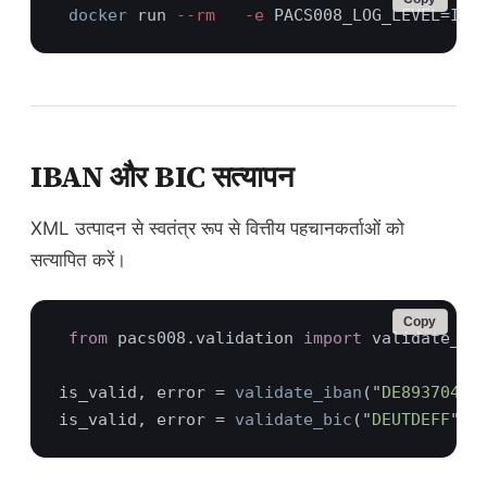
docker
 run
 --rm   -e
 PACS008_LOG_LEVEL=INF
IBAN और BIC सत्यापन
XML उत्पादन से स्वतंत्र रूप से वित्तीय पहचानकर्ताओं को
सत्यापित करें।
Copy
from 
pacs008.validation 
import 
is_valid, error = 
validate_iban
("
DE89370400
is_valid, error = 
validate_bic
("
DEUTDEFF
", 