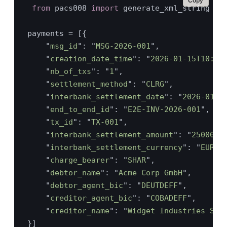
Copy
from 
pacs008 
import 
    "
msg_id
": "
MSG-2026-001
    "
creation_date_time
": "
2026-01-15T10:30
    "
nb_of_txs
": "
1
    "
settlement_method
": "
CLRG
    "
interbank_settlement_date
": "
2026-01-1
    "
end_to_end_id
": "
E2E-INV-2026-001
    "
tx_id
": "
TX-001
    "
interbank_settlement_amount
": "
25000.0
    "
interbank_settlement_currency
": "
EUR
    "
charge_bearer
": "
SHAR
    "
debtor_name
": "
Acme Corp GmbH
    "
debtor_agent_bic
": "
DEUTDEFF
    "
creditor_agent_bic
": "
COBADEFF
    "
creditor_name
": "
Widget Industries SA