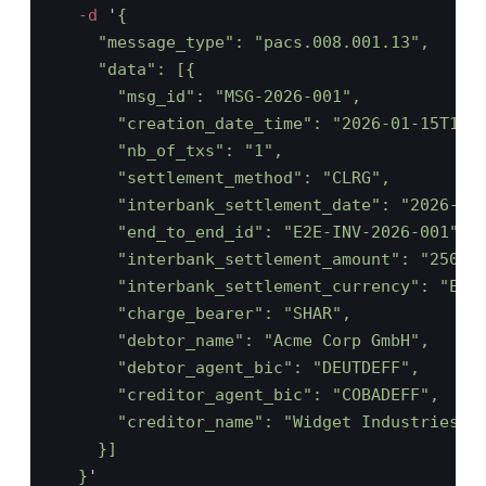
  -d 
'
  }