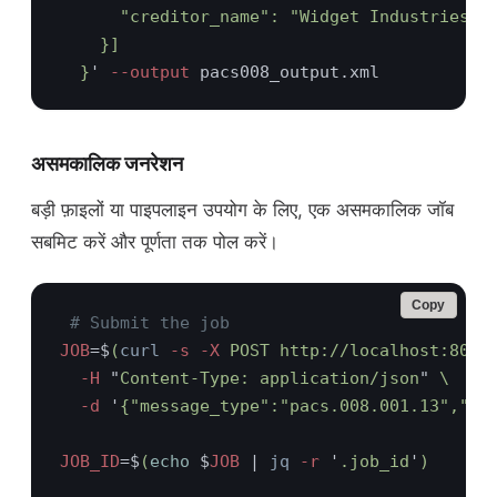
  }
'
 --output
असमकालिक जनरेशन
बड़ी फ़ाइलों या पाइपलाइन उपयोग के लिए, एक असमकालिक जॉब
सबमिट करें और पूर्णता तक पोल करें।
Copy
JOB
=$
(
curl
 -s -X
  -H 
"
Content-Type: application/json
" 
  -d 
'
{"message_type":"pacs.008.001.13","da
JOB_ID
=$
(
echo 
$
JOB 
| 
jq
 -r 
'
.job_id
'