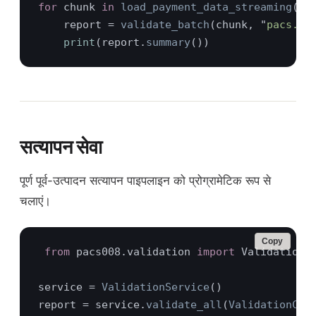
for 
chunk 
in 
load_payment_data_streaming
("
l
    report = 
validate_batch
(chunk, "
pacs.00
print
(report.
summary
सत्यापन सेवा
पूर्ण पूर्व-उत्पादन सत्यापन पाइपलाइन को प्रोग्रामेटिक रूप से
चलाएं।
Copy
from 
pacs008.validation 
import 
service = 
ValidationService
report = service.
validate_all
(
ValidationCon