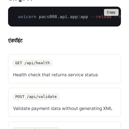
Copy
uvicorn
 pacs008.api.app:app
 --reload --hos
एंडपॉइंट
GET /api/health
ENDPOINT
विवरण
Health check that returns service status
POST /api/validate
Validate payment data without generating XML