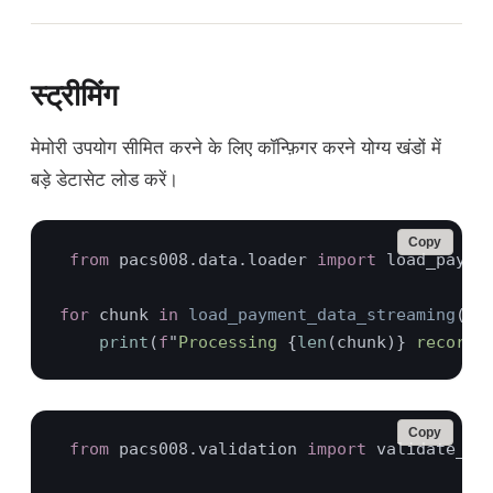
स्ट्रीमिंग
मेमोरी उपयोग सीमित करने के लिए कॉन्फ़िगर करने योग्य खंडों में
बड़े डेटासेट लोड करें।
Copy
from 
pacs008.data.loader 
import 
for 
chunk 
in 
load_payment_data_streaming
("
l
print
(
f
"
Processing 
{
len
(chunk)}
 records
Copy
from 
pacs008.validation 
import 