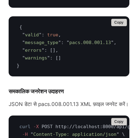
Copy
  "
valid
": 
true
  "
message_type
": "
pacs.008.001.13
  "
errors
  "
warnings
समकालिक जनरेशन उदाहरण
JSON डेटा से pacs.008.001.13 XML फ़ाइल जनरेट करें।
Copy
curl
 -X
  -H 
"
Content-Type: application/json