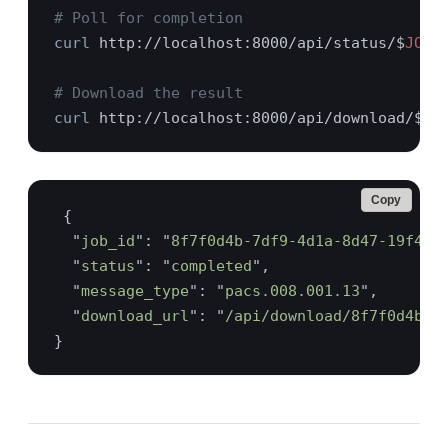
curl
 http://localhost:8000/api/status/$
curl
 http://localhost:8000/api/download/$
JO
Copy
  "
job_id
": "
8f7f0d4b-7df9-4d1a-8d47-19f4f2
  "
status
": "
completed
  "
message_type
": "
pacs.008.001.13
  "
download_url
": "
/api/download/8f7f0d4b-7