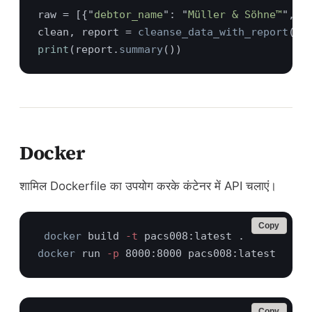
raw = [{"
debtor_name
": "
Müller & Söhne™
", "
clean, report = 
cleanse_data_with_report
print
(report.
summary
Docker
शामिल Dockerfile का उपयोग करके कंटेनर में API चलाएं।
Copy
docker
 build
 -t
docker
 run
 -p
Copy