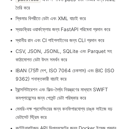
তৈরি করে
স্কিমার বিপরীতে ডেটা এবং XML যাচাই করে
স্বয়ংক্রিয় ওয়ার্কফ্লোর জন্য FastAPI পরিষেবা প্রদান করে
স্থানীয় রান এবং CI পাইপলাইনের জন্য CLI প্রদান করে
CSV, JSON, JSONL, SQLite এবং Parquet সহ
কাঠামোগত ডেটা উৎস সমর্থন করে
IBAN (75টি দেশ, ISO 7064 চেকসাম) এবং BIC (ISO
9362) শনাক্তকারী যাচাই করে
ট্রান্সলিটারেশন এবং ফিল্ড-দৈর্ঘ্য নিয়ন্ত্রণের মাধ্যমে SWIFT
কমপ্লায়েন্সের জন্য পেমেন্ট ডেটা পরিষ্কার করে
মেমরি-দক্ষ প্রসেসিংয়ের জন্য কনফিগারযোগ্য চাঙ্ক সাইজে বড়
ডেটাসেট স্ট্রিম করে
কন্টেইনারাইজড API ডিপ্লয়মেন্টের জন্য Docker ইমেজ প্রদান